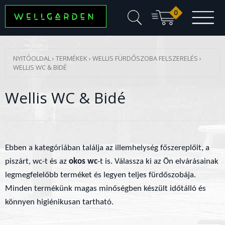
0
NYITÓOLDAL
›
TERMÉKEK
›
WELLIS FÜRDŐSZOBA FELSZERELÉS
›
WELLIS WC & BIDÉ
Wellis WC & Bidé
Ebben a kategóriában találja az illemhelység főszereplőit, a
piszárt, wc-t és az
okos wc
-t is. Válassza ki az Ön elvárásainak
legmegfelelőbb terméket és legyen teljes fürdőszobája.
Minden termékünk magas minőségben készült időtálló és
könnyen higiénikusan tartható.