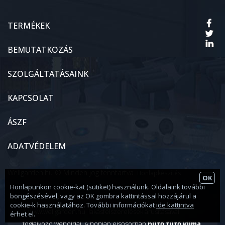
TERMÉKEK
BEMUTATKOZÁS
SZOLGÁLTATÁSAINK
KAPCSOLAT
ÁSZF
ADATVÉDELEM
Wellgarden.hu © Minden jog fenntartva.
.
Honlapkészítés
OK
Honlapunkon cookie-kat (sütiket) használunk. Oldalaink további
böngészésével, vagy az OK gombra kattintással hozzájárul a
cookie-k használatához. További információkat
ide kattintva
A www.wellgarden.hu lakásfelszerelések árusításával
érhet el.
foglalkozó weboldal. A honlap elsősorban
hűtő fűtő klíma