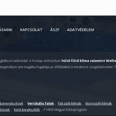
ÁSAINK
KAPCSOLAT
ÁSZF
ADATVÉDELEM
oglalkozó weboldal. A honlap elsősorban
hűtő fűtő klíma valamint Well
tegóriában ami magába fogalalja az élőfalaktól a medence szegélyköveket. T
aberendezések
,
Vertikális falak
,
Fali split klímák
,
Monosplit klímák
,
ykövek
,
Kerti kiegészítők
, P-HEM Magyar fűtésprogram