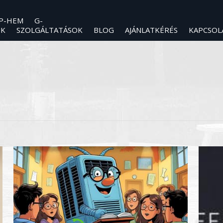
P-HEM
G-
NK
SZOLGÁLTATÁSOK
BLOG
AJÁNLATKÉRÉS
KAPCSOL