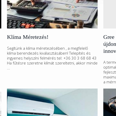
Klíma Méretezés!
Gree 
újdon
Segítünk a klíma méretezésében , a megfelelő
innov
klíma berendezés kiválasztásáben! Telepítés és
ingyenes helyszíni felmérés tel: +36 30 3 68 68 43
A term
Ha fűtésre szeretne klímát szereltetni, akkor minde
optimal
...
fejlesz
maximal
a mérn