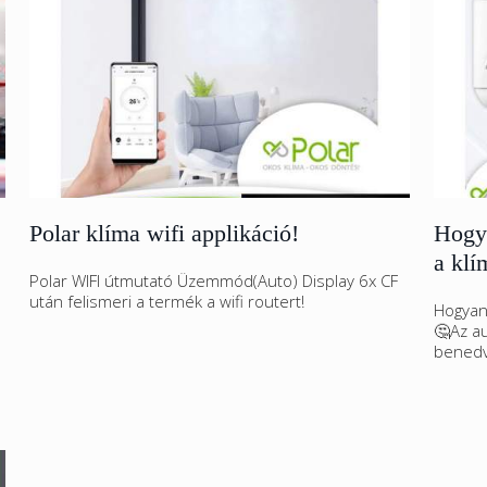
Polar klíma wifi applikáció!
Hogya
a kl
Polar WIFI útmutató Üzemmód(Auto) Display 6x CF
után felismeri a termék a wifi routert!
Hogyan 
🤔Az a
benedv