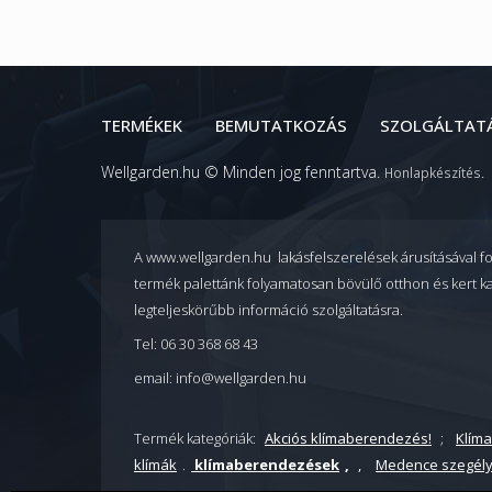
TERMÉKEK
BEMUTATKOZÁS
SZOLGÁLTAT
Wellgarden.hu © Minden jog fenntartva.
.
Honlapkészítés
A www.wellgarden.hu lakásfelszerelések árusításával f
termék palettánk folyamatosan bövülő otthon és kert ka
legteljeskörűbb információ szolgáltatásra.
Tel: 06 30 368 68 43
email: info@wellgarden.hu
Termék kategóriák:
Akciós klímaberendezés!
;
Klím
klímák
.
klímaberendezések
,
,
Medence szegél