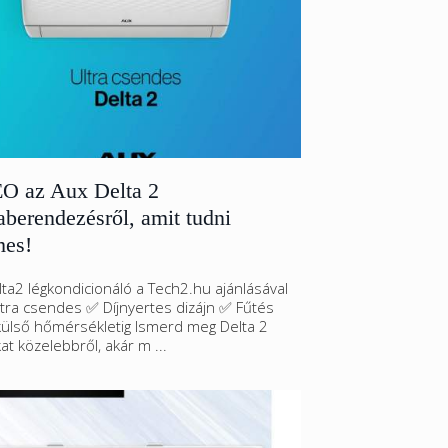
O az Aux Delta 2
berendezésről, amit tudni
mes!
ta2 légkondicionáló a Tech2.hu ajánlásával
ltra csendes ✅ Díjnyertes dizájn ✅ Fűtés
külső hőmérsékletig Ismerd meg Delta 2
at közelebbről, akár m ...