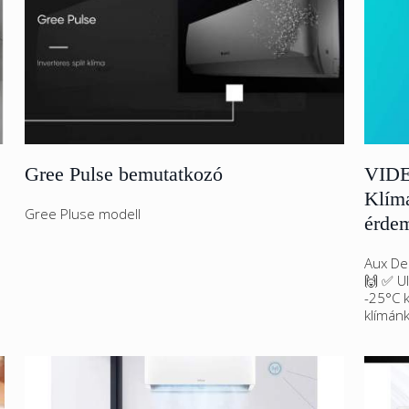
Gree Pulse bemutatkozó
VIDE
Klíma
Gree Pluse modell
érde
Aux Del
🙌 ✅ U
-25°C 
klímánk