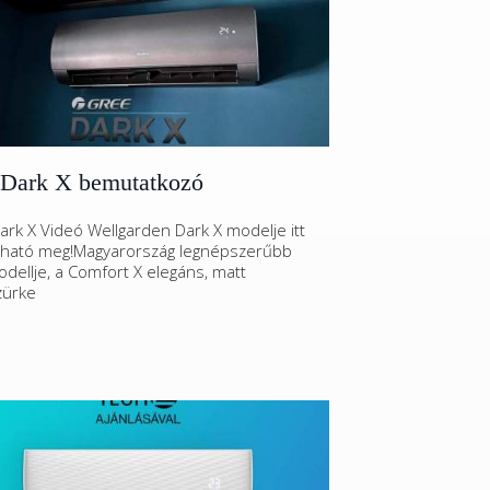
 Dark X bemutatkozó
rk X Videó Wellgarden Dark X modelje itt
lható meg!Magyarország legnépszerűbb
dellje, a Comfort X elegáns, matt
zürke