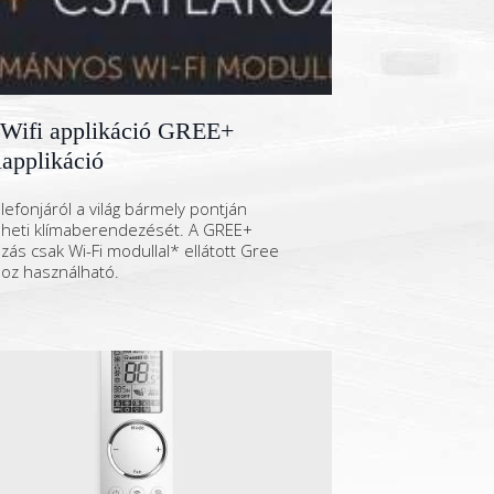
 Wifi applikáció GREE+
applikáció
lefonjáról a világ bármely pontján
lheti klímaberendezését. A GREE+
zás csak Wi-Fi modullal* ellátott Gree
hoz használható.