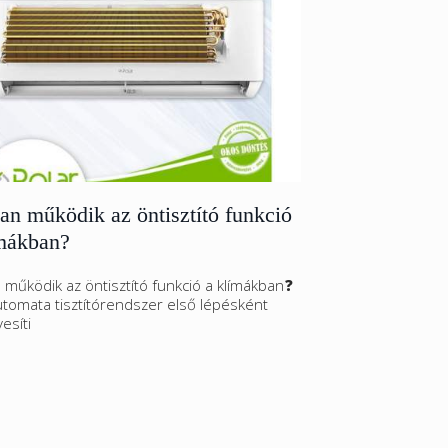
n működik az öntisztító funkció
ímákban?
működik az öntisztító funkció a klímákban❓
utomata tisztítórendszer első lépésként
esíti