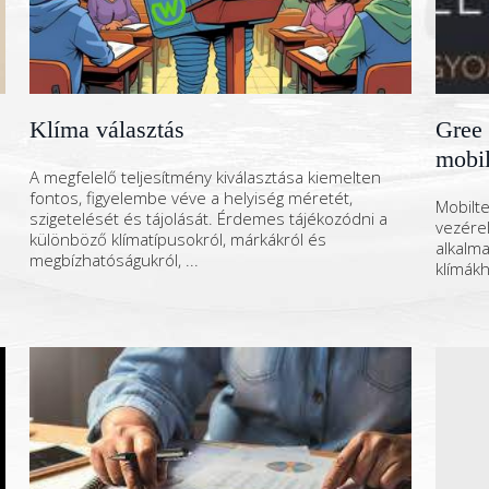
Klíma választás
Gree
mobil
A megfelelő teljesítmény kiválasztása kiemelten
fontos, figyelembe véve a helyiség méretét,
Mobilte
szigetelését és tájolását. Érdemes tájékozódni a
vezére
különböző klímatípusokról, márkákról és
alkalma
megbízhatóságukról, ...
klímák