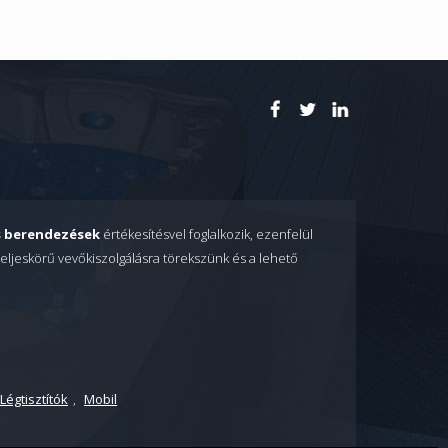
is berendezések
értékesítésvel foglalkozik, ezenfelül
eljeskörű vevőkiszolgálásra törekszünk és a lehető
Légtisztítók
,
Mobil