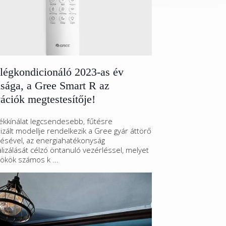
légkondicionáló 2023-as év
sága, a Gree Smart R az
ációk megtestesítője!
ékkínálat legcsendesebb, fűtésre
izált modellje rendelkezik a Gree gyár áttörő
tésével, az energiahatékonyság
izálását célzó öntanuló vezérléssel, melyet
ökök számos k ...