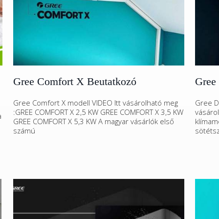
Gree Comfort X Beutatkozó
Gree
Gree Comfort X modell VIDEO Itt vásárolható meg
Gree Da
:GREE COMFORT X 2,5 KW GREE COMFORT X 3,5 KW
vásáro
a
GREE COMFORT X 5,3 KW A magyar vásárlók első
klímamo
számú
sötéts