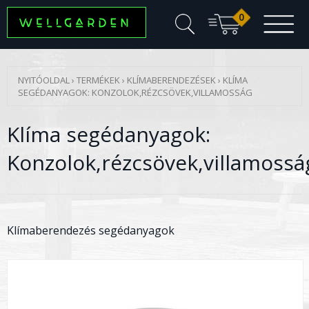
0
NYITÓOLDAL
›
TERMÉKEK
›
KLÍMABERENDEZÉSEK
›
KLÍMA
SEGÉDANYAGOK: KONZOLOK,RÉZCSÖVEK,VILLAMOSSÁG
Klíma segédanyagok:
Konzolok,rézcsövek,villamossá
Klímaberendezés segédanyagok