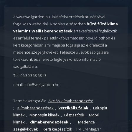
A www.wellgarden.hu lakásfelszerelések árusításával
foglalkozó weboldal. A honlap elsősorban
hűtő fűtő klíma
valamint Wellis berendezések
értékesítésvel foglalkozik,
ezenfelül termék palettánk folyamatosan bövülő otthon és
kert kategóriában ami magába fogalalja az élőfalaktól a
medence szegélyköveket. Teljeskörű vevőkiszolgálásra
törekszünk és a lehető legteljeskörűbb információ
szolgáltatásra.
Tel: 06 30 368 68 43
email: info@wellgarden.hu
Termék kategóriák:
Akciós klímaberendezés!
;
Klímaberendezések
,
Vertikális falak
,
Fali split
klímák
,
Monosplit klímák
,
Légtisztítók
,
Mobil
klímák
.
klímaberendezések
,
,
Medence
szegélykövek
,
Kerti kiegészítők
, P-HEM Magyar