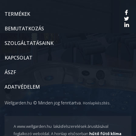
TERMÉKEK
BEMUTATKOZÁS
SZOLGÁLTATÁSAINK
KAPCSOLAT
ÁSZF
ADATVÉDELEM
Wellgarden.hu © Minden jog fenntartva.
.
Honlapkészítés
A www.wellgarden.hu lakásfelszerelések árusításával
foglalkozó weboldal. A honlap elsősorban
hűtő fűtő klíma