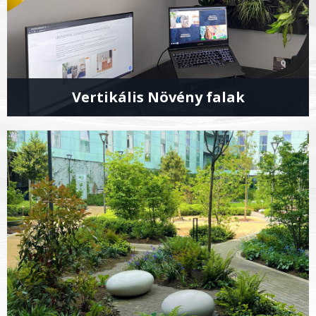
Vertikális Növény falak