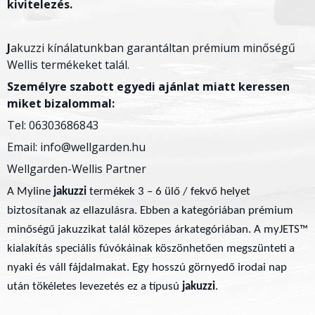
kivitelezés.
J
akuzzi kínálatunkban garantáltan prémium minőségű
Wellis termékeket talál.
Személyre szabott egyedi ajánlat miatt keressen
miket bizalommal:
Tel: 06303686843
Email: info@wellgarden.hu
Wellgarden-Wellis Partner
A Myline
jakuzzi
termékek 3 – 6 ülő / fekvő helyet
biztosítanak az ellazulásra. Ebben a kategóriában prémium
minőségű jakuzzikat talál közepes árkategóriában. A myJETS™
kialakítás speciális fúvókáinak köszönhetően megszünteti a
nyaki és váll fájdalmakat. Egy hosszú görnyedő irodai nap
után tökéletes levezetés ez a típusú
jakuzzi
.