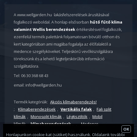
A www.wellgarden.hu lakásfelszerelések árusításával
foglalkozó weboldal. A honlap elsősorban
hűtő fűtő klíma
valamint Wellis berendezések
értékesítésvel foglalkozik,
ezenfelül termék palettánk folyamatosan bövülő otthon és
kert kategóriában ami magába fogalalja az élőfalaktól a
medence szegélyköveket. Teljeskörű vevőkiszolgálásra
törekszünk és a lehető legteljeskörűbb információ
szolgáltatásra.
Tel: 06 30 368 68 43
email: info@wellgarden.hu
Termék kategóriák:
Akciós klímaberendezés!
;
Klímaberendezések
,
Vertikális falak
,
Fali split
klímák
,
Monosplit klímák
,
Légtisztítók
,
Mobil
klímák
.
klímaberendezések
,
,
Medence
OK
szegélykövek
,
Kerti kiegészítők
, P-HEM Magyar
Honlapunkon cookie-kat (sütiket) használunk. Oldalaink további