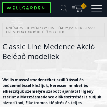
0
NYITÓOLDAL
›
TERMÉKEK
›
WELLIS PRÉMIUM JAKUZZIK
›
CLASSIC
LINE MEDENCE AKCIÓ BELÉPŐ MODELLEK
Classic Line Medence Akció
Belépő modellek
Wellis masszásmedencéket szállítással és
beüzemeléssel kínáljuk, keressen minket és
elkészítjük személyre szabott ajánlatát! Igény
szerint a Masszásmedence előkészítrését is tudjuk
biztosítani, Elketromos kiépítés és teljes