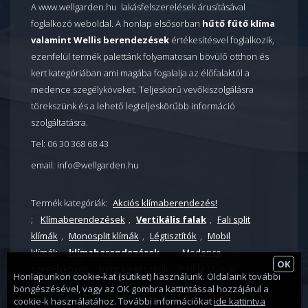
A www.wellgarden.hu lakásfelszerelések árusításával
foglalkozó weboldal. A honlap elsősorban
hűtő fűtő klíma
valamint Wellis berendezések
értékesítésvel foglalkozik,
ezenfelül termék palettánk folyamatosan bövülő otthon és
kert kategóriában ami magába fogalalja az élőfalaktól a
medence szegélyköveket. Teljeskörű vevőkiszolgálásra
törekszünk és a lehető legteljeskörűbb információ
szolgáltatásra.
Tel: 06 30 368 68 43
email: info@wellgarden.hu
Termék kategóriák:
Akciós klímaberendezés!
;
Klímaberendezések
,
Vertikális falak
,
Fali split
klímák
,
Monosplit klímák
,
Légtisztítók
,
Mobil
klímák
.
klímaberendezések
,
,
Medence
OK
szegélykövek
,
Kerti kiegészítők
, P-HEM Magyar
Honlapunkon cookie-kat (sütiket) használunk. Oldalaink további
fűtésprogram
böngészésével, vagy az OK gombra kattintással hozzájárul a
cookie-k használatához. További információkat
ide kattintva