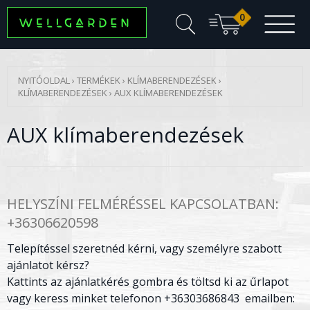
0
NYITÓOLDAL
›
TERMÉKEK
›
KLÍMABERENDEZÉSEK
›
KLÍMABERENDEZÉSEK
›
AUX KLÍMABERENDEZÉSEK
AUX klímaberendezések
HELYSZÍNI FELMÉRÉSSEL KAPCSOLATBAN:
+36306620598
Telepítéssel szeretnéd kérni, vagy személyre szabott
ajánlatot kérsz?
Kattints az ajánlatkérés gombra és töltsd ki az űrlapot
vagy keress minket telefonon +36303686843 emailben: