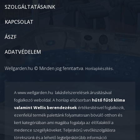
SZOLGÁLTATÁSAINK
KAPCSOLAT
ÁSZF
ADATVÉDELEM
Wellgarden.hu © Minden jog fenntartva.
.
Honlapkészítés
A www.wellgarden.hu lakásfelszerelések árusításával
foglalkozó weboldal. A honlap elsősorban
hűtő fűtő klíma
valamint Wellis berendezések
értékesítésvel foglalkozik,
ezenfelül termék palettánk folyamatosan bövülő otthon és
kert kategóriában ami magába fogalalja az élőfalaktól a
medence szegélyköveket. Teljeskörű vevőkiszolgálásra
törekszünk és a lehető legteljeskörűbb információ